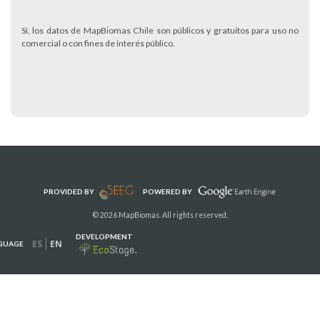
Sí, los datos de MapBiomas Chile son públicos y gratuitos para uso no
comercial o con fines de interés público.
PROVIDED BY
POWERED BY
© 2026 MapBiomas. All rights reserved.
DEVELOPMENT
ES
EN
GUAGE