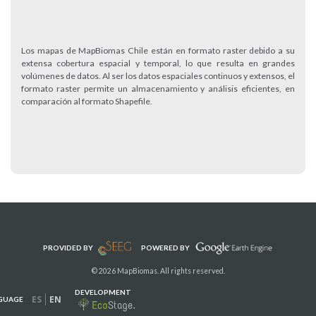
Los mapas de MapBiomas Chile están en formato raster debido a su
extensa cobertura espacial y temporal, lo que resulta en grandes
volúmenes de datos. Al ser los datos espaciales continuos y extensos, el
formato raster permite un almacenamiento y análisis eficientes, en
comparación al formato Shapefile.
PROVIDED BY
POWERED BY
© 2026 MapBiomas. All rights reserved.
DEVELOPMENT
ES
EN
GUAGE